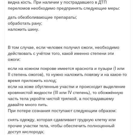
видна кость. При наличии у пострадавшего в ДТП
переломов необходимо предпринять следующие меры:
дать обезболивающие препараты;
обработать рану;
наложить шину.
В том случае, если человек получил ожоги, необходимо
действовать с учётом того, какой именно степени эти
ожоги:
если на кожном покрове имеется краснота и пузыри (I или
II степень ожогов), то нужно наложить повязку и на какое-то
время приложить холод;
если на коже обугленные участки и происходит выделение
кровянистой жидкости (III или IV степень), то обожжённую
часть тела укройте чистой тряпкой, а пострадавшему
давайте много пить.
При потере сознания поступают следующим образом:
снять одежду, которая сдавливает грудную клетку или
прочие участки тела, чтобы обеспечить полноценный
доступ кислорода;