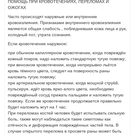
ПОМОЩЬ ПРИ КРОВОТЕЧЕНИЯХ, ПЕРЕЛОМАХ И
ОЖОГАХ
Часто происходят наружные или внутренние
кровоизлияния. Признаками внутреннего кровоизлияния
являются общая слабость , побледневшая кожа лица и рук,
холодный пот, утрата сознания.
Если кровотечение наружное:
при обычном капиллярном кровотечении, когда повреждён
кожный покров, надо наложить стандартную тугую повязку;
при венозном кровотечении, когда непрерывно льётся
кровь тёмного цвета, следует на поверхность раны
наложить тугую повязку;
при артериальном кровотечении, когда мощной струёй,
пульсируя, идёт кровь ярко-алого цвета, необходимо
повреждённый сосуд прижать пальцами и наложить тугую
повязку. Если же кровотечение продолжается правильно
будет наложить жгут на 1 час.
При переломах костей человек будет испытывать сильную
боль, также могут наблюдаться такие симптомы как
отёчность и деформация повреждённых частей тела. В
случае открытого перелома в просвете раны может быть