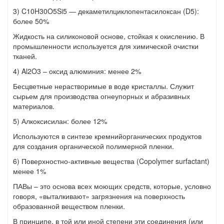
3) C10H30O5Si5 — декаметилциклопентасилоксан (D5):
более 50%
Жидкость на силиконовой основе, стойкая к окислению. В
промышленности используется для химической очистки
тканей.
4) Al2O3 – оксид алюминия: менее 2%
Бесцветные нерастворимые в воде кристаллы. Служит
сырьем для производства огнеупорных и абразивных
материалов.
5) Алкоксисилан: более 12%
Используются в синтезе кремнийорганических продуктов
для создания органической полимерной пленки.
6) Поверхностно-активные вещества (Copolymer surfactant)
менее 1%
ПАВы – это основа всех моющих средств, которые, условно
говоря, «выталкивают» загрязнения на поверхность
образованной веществом пленки.
В принципе, в той или иной степени эти соединения (или