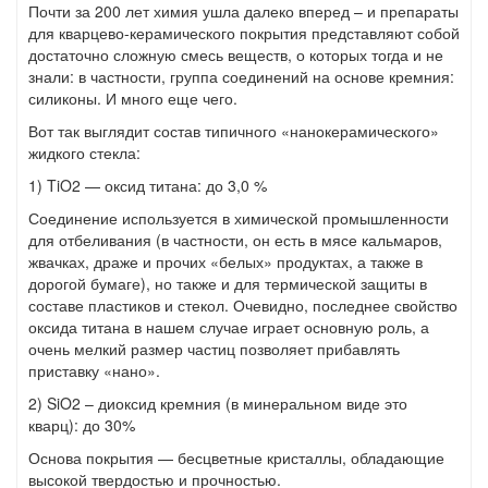
Почти за 200 лет химия ушла далеко вперед – и препараты
для кварцево-керамического покрытия представляют собой
достаточно сложную смесь веществ, о которых тогда и не
знали: в частности, группа соединений на основе кремния:
силиконы. И много еще чего.
Вот так выглядит состав типичного «нанокерамического»
жидкого стекла:
1) TiO2 — оксид титана: до 3,0 %
Соединение используется в химической промышленности
для отбеливания (в частности, он есть в мясе кальмаров,
жвачках, драже и прочих «белых» продуктах, а также в
дорогой бумаге), но также и для термической защиты в
составе пластиков и стекол. Очевидно, последнее свойство
оксида титана в нашем случае играет основную роль, а
очень мелкий размер частиц позволяет прибавлять
приставку «нано».
2) SiO2 – диоксид кремния (в минеральном виде это
кварц): до 30%
Основа покрытия — бесцветные кристаллы, обладающие
высокой твердостью и прочностью.