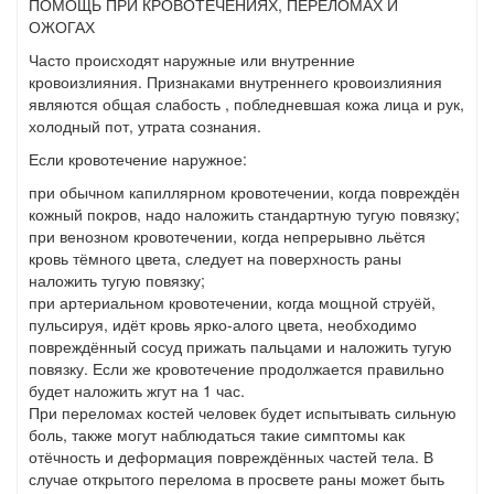
ПОМОЩЬ ПРИ КРОВОТЕЧЕНИЯХ, ПЕРЕЛОМАХ И
ОЖОГАХ
Часто происходят наружные или внутренние
кровоизлияния. Признаками внутреннего кровоизлияния
являются общая слабость , побледневшая кожа лица и рук,
холодный пот, утрата сознания.
Если кровотечение наружное:
при обычном капиллярном кровотечении, когда повреждён
кожный покров, надо наложить стандартную тугую повязку;
при венозном кровотечении, когда непрерывно льётся
кровь тёмного цвета, следует на поверхность раны
наложить тугую повязку;
при артериальном кровотечении, когда мощной струёй,
пульсируя, идёт кровь ярко-алого цвета, необходимо
повреждённый сосуд прижать пальцами и наложить тугую
повязку. Если же кровотечение продолжается правильно
будет наложить жгут на 1 час.
При переломах костей человек будет испытывать сильную
боль, также могут наблюдаться такие симптомы как
отёчность и деформация повреждённых частей тела. В
случае открытого перелома в просвете раны может быть