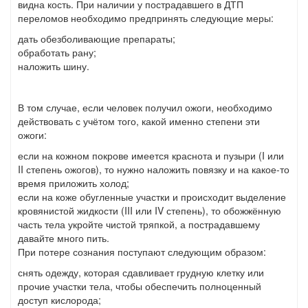
видна кость. При наличии у пострадавшего в ДТП
переломов необходимо предпринять следующие меры:
дать обезболивающие препараты;
обработать рану;
наложить шину.
В том случае, если человек получил ожоги, необходимо
действовать с учётом того, какой именно степени эти
ожоги:
если на кожном покрове имеется краснота и пузыри (I или
II степень ожогов), то нужно наложить повязку и на какое-то
время приложить холод;
если на коже обугленные участки и происходит выделение
кровянистой жидкости (III или IV степень), то обожжённую
часть тела укройте чистой тряпкой, а пострадавшему
давайте много пить.
При потере сознания поступают следующим образом:
снять одежду, которая сдавливает грудную клетку или
прочие участки тела, чтобы обеспечить полноценный
доступ кислорода;