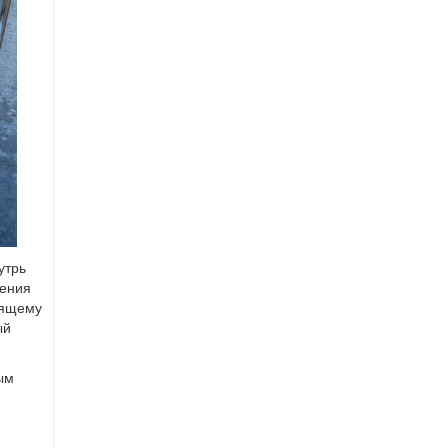
утрь
нения
оящему
ый
ым