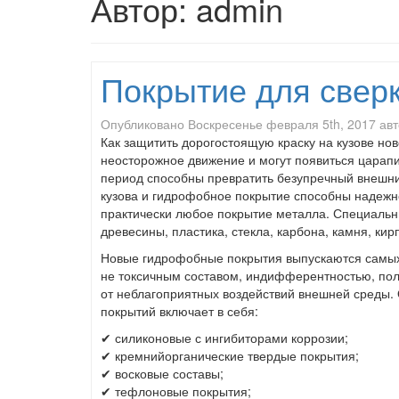
Автор:
admin
Покрытие для свер
Опубликовано
Воскресенье февраля 5th, 2017
ав
Как защитить дорогостоящую краску на кузове но
неосторожное движение и могут появиться царап
период способны превратить безупречный внешни
кузова и гидрофобное покрытие способны надежно
практически любое покрытие металла. Специальн
древесины, пластика, стекла, карбона, камня, кир
Новые гидрофобные покрытия выпускаются самых 
не токсичным составом, индифферентностью, пол
от неблагоприятных воздействий внешней среды
покрытий включает в себя:
✔ силиконовые с ингибиторами коррозии;
✔ кремнийорганические твердые покрытия;
✔ восковые составы;
✔ тефлоновые покрытия;