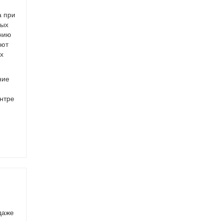
а при
ных
анию
ают
х
ние
нтре
даже