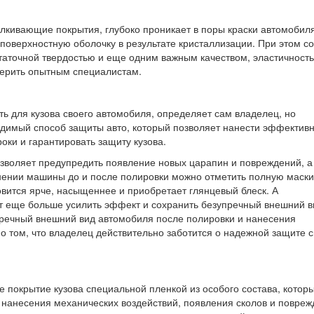
алкивающие покрытия, глубоко проникает в поры краски автомобил
поверхностную оболочку в результате кристаллизации. При этом со
аточной твердостью и еще одним важным качеством, эластичност
верить опытным специалистам.
ть для кузова своего автомобиля, определяет сам владелец, но
димый способ защиты авто, который позволяет нанести эффектив
оки и гарантировать защиту кузова.
зволяет предупредить появление новых царапин и повреждений, а
нении машины до и после полировки можно отметить полную маски
овится ярче, насыщеннее и приобретает глянцевый блеск. А
т еще больше усилить эффект и сохранить безупречный внешний в
пречный внешний вид автомобиля после полировки и нанесения
о том, что владелец действительно заботится о надежной защите с
покрытие кузова специальной пленкой из особого состава, котор
 нанесения механических воздействий, появления сколов и повреж