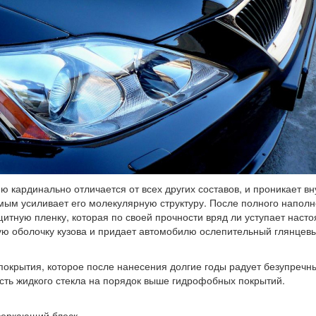
 кардинально отличается от всех других составов, и проникает вн
мым усиливает его молекулярную структуру. После полного напол
щитную пленку, которая по своей прочности вряд ли уступает наст
ную оболочку кузова и придает автомобилю ослепительный глянцев
окрытия, которое после нанесения долгие годы радует безупречн
ть жидкого стекла на порядок выше гидрофобных покрытий.
веркающий блеск