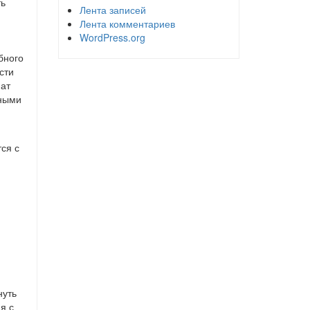
ть
Лента записей
Лента комментариев
WordPress.org
бного
сти
мат
жными
ся с
нуть
я с