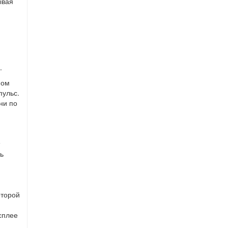
ывая
.
мом
пульс.
ни по
ь
оторой
сплее