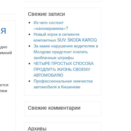
Свежие записи
Из чего состоит
ля
«нанокерамика»?
Новый игрок в сегменте
компактных SUV: ŠKODA KAROQ
За какие нарушения водителям в
одно
Молдове предстоит платить
зимний
заоблачные штрафы
ЧЕТЫРЕ ПРОСТЫХ СПОСОБА
ПРОДЛИТЬ ЖИЗНЬ СВОЕМУ
АВТОМОБИЛЮ
Профессиональная химчистка
ются
автомобиля в Кишиневе
олем
Свежие комментарии
Архивы