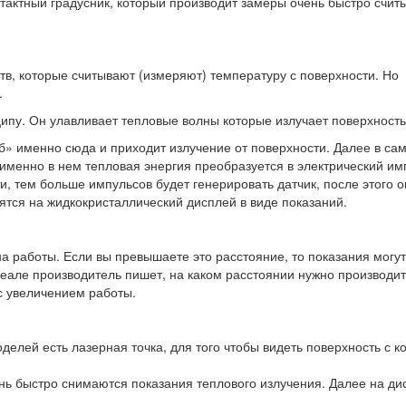
тактный градусник, который производит замеры очень быстро счит
тв, которые считывают (измеряют) температуру с поверхности. Но
.
ипу. Он улавливает тепловые волны которые излучает поверхность
б» именно сюда и приходит излучение от поверхности. Далее в са
 именно в нем тепловая энергия преобразуется в электрический им
, тем больше импульсов будет генерировать датчик, после этого о
тся на жидкокристаллический дисплей в виде показаний.
а работы. Если вы превышаете это расстояние, то показания могут
деале производитель пишет, на каком расстоянии нужно производит
 с увеличением работы.
елей есть лазерная точка, для того чтобы видеть поверхность с к
ень быстро снимаются показания теплового излучения. Далее на ди