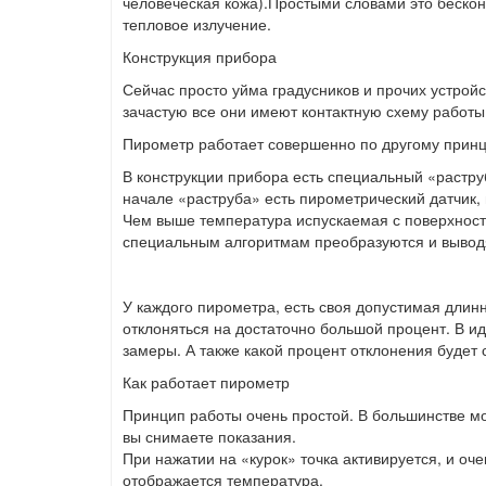
человеческая кожа).Простыми словами это бескон
тепловое излучение.
Конструкция прибора
Сейчас просто уйма градусников и прочих устройс
зачастую все они имеют контактную схему работы
Пирометр работает совершенно по другому принц
В конструкции прибора есть специальный «растру
начале «раструба» есть пирометрический датчик,
Чем выше температура испускаемая с поверхности
специальным алгоритмам преобразуются и выводя
У каждого пирометра, есть своя допустимая длинн
отклоняться на достаточно большой процент. В и
замеры. А также какой процент отклонения будет
Как работает пирометр
Принцип работы очень простой. В большинстве мод
вы снимаете показания.
При нажатии на «курок» точка активируется, и оч
отображается температура.