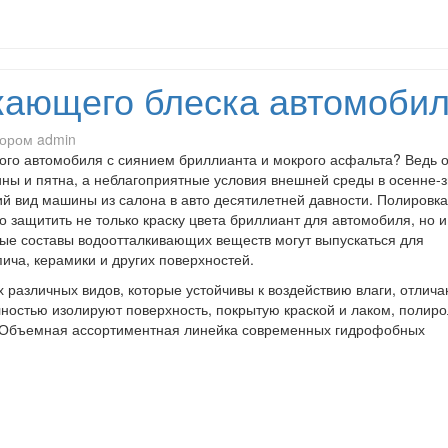
кающего блеска автомоби
тором
admin
вого автомобиля с сиянием бриллианта и мокрого асфальта? Ведь 
ины и пятна, а неблагоприятные условия внешней среды в осенне-
й вид машины из салона в авто десятилетней давности. Полировка
 защитить не только краску цвета бриллиант для автомобиля, но и
ые составы водоотталкивающих веществ могут выпускаться для
пича, керамики и других поверхностей.
различных видов, которые устойчивы к воздействию влаги, отлича
ностью изолируют поверхность, покрытую краской и лаком, полир
. Объемная ассортиментная линейка современных гидрофобных