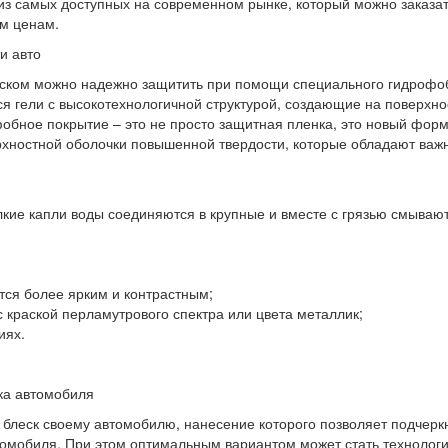
из самых доступных на современном рынке, который можно заказа
им ценам.
и авто
еском можно надежно защитить при помощи специального гидрофо
ься гели с высокотехнологичной структурой, создающие на поверхно
обное покрытие – это не просто защитная пленка, это новый фор
ерхностной оболочки повышенной твердости, которые обладают ва
кие капли воды соединяются в крупные и вместе с грязью смывают
тся более ярким и контрастным;
 краской перламутрового спектра или цвета металлик;
иях.
ка автомобиля
блеск своему автомобилю, нанесение которого позволяет подчерк
томобиля. При этом оптимальным вариантом может стать технологи