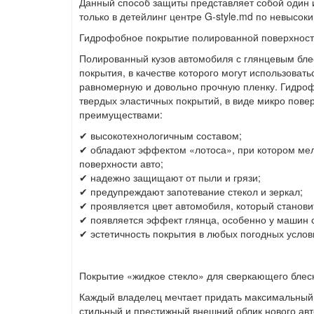
Данный способ защиты представляет собой один 
только в детейлинг центре G-style.md по невысок
Гидрофобное покрытие полированной поверхност
Полированный кузов автомобиля с глянцевым бл
покрытия, в качестве которого могут использоват
равномерную и довольно прочную пленку. Гидроф
твердых эластичных покрытий, в виде микро пов
преимуществами:
✔ высокотехнологичным составом;
✔ обладают эффектом «лотоса», при котором мел
поверхности авто;
✔ надежно защищают от пыли и грязи;
✔ предупреждают запотевание стекол и зеркал;
✔ проявляется цвет автомобиля, который станови
✔ появляется эффект глянца, особенно у машин с
✔ эстетичность покрытия в любых погодных услов
Покрытие «жидкое стекло» для сверкающего блес
Каждый владелец мечтает придать максимальный 
стильный и престижный внешний облик нового ав