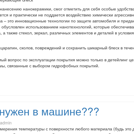
о нанесению нанокерамики, смог отметить для себя особые удобств
ется и практически не поддается воздействию химически агрессив
а – это инновационные технологии по защите автомобиля и прид
я обусловлен использованием нанотехнологий, которые обеспечив
 а также стекол, зеркал, различных элементов и деталей в условия
царапин, сколов, повреждений и сохранить шикарный блеск в тече
ый вопрос по эксплуатации покрытия можно только в детейлинг це
емы, связанные с выбором гидрофобных покрытий.
нужен в машине???
admin
змерения температуры с поверхности любого материала (будь это 