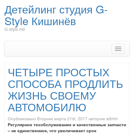
Детейлинг студия G-
Style Кишинёв
G-style.md
Перейти
к
содержимому
Показат
Скрыть
навига
ЧЕТЫРЕ ПРОСТЫХ
СПОСОБА ПРОДЛИТЬ
ЖИЗНЬ СВОЕМУ
АВТОМОБИЛЮ
Опубликовано
Вторник марта 21st, 2017
автором
admin
Регулярное техобслуживание и качественные запчасти
– не единственное, что увеличивает срок