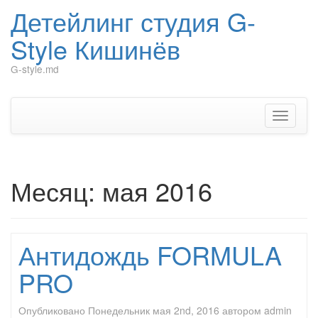
Детейлинг студия G-
Style Кишинёв
G-style.md
Перейти
к
содержимому
Показат
Скрыть
навига
Месяц:
мая 2016
Антидождь FORMULA
PRO
Опубликовано
Понедельник мая 2nd, 2016
автором
admin