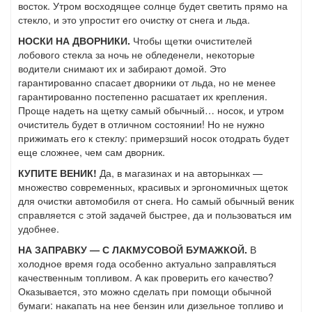
восток. Утром восходящее солнце будет светить прямо на
стекло, и это упростит его очистку от снега и льда.
НОСКИ НА ДВОРНИКИ.
Чтобы щетки очистителей
лобового стекла за ночь не обледенели, некоторые
водители снимают их и забирают домой. Это
гарантированно спасает дворники от льда, но не менее
гарантированно постепенно расшатает их крепления.
Проще надеть на щетку самый обычный… носок, и утром
очиститель будет в отличном состоянии! Но не нужно
прижимать его к стеклу: примерзший носок отодрать будет
еще сложнее, чем сам дворник.
КУПИТЕ ВЕНИК!
Да, в магазинах и на авторынках —
множество современных, красивых и эргономичных щеток
для очистки автомобиля от снега. Но самый обычный веник
справляется с этой задачей быстрее, да и пользоваться им
удобнее.
НА ЗАПРАВКУ — С ЛАКМУСОВОЙ БУМАЖКОЙ.
В
холодное время года особенно актуально заправляться
качественным топливом. А как проверить его качество?
Оказывается, это можно сделать при помощи обычной
бумаги: накапать на нее бензин или дизельное топливо и