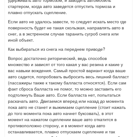
удерживать авто тормозом, и заводить автомобиль
стартером, когда авто заведется отпустить тормоза и
плавно отпускать сцепление.
Если авто не удалось завести, то следует искать место где
поверхность будет не такая скользкая, направлять авто в
снег, а в экстренном случае таранить сугроб снега или
иной объект.
Как выбираться из снега на переднем приводе?
Вопрос достаточно риторический, ведь способов
множество и зависят от того какая у вас резина и какие у
вас навыки вождения. Самый простой вариант когда ваше
авто садится, попробовать выбросить весь лишний балласт
(пассажиры также к такому балласта относятся). Если сам
факт сброса балласта не помог, то можно заставить его
подтолкнуть Ваше авто. Если балласта нет, попытаться
раскачать авто. Двигаемся вперед или назад до момента
пока авто не станет и выжимаем сцепление (стоит нажать
до того момента пока авто начнет буксовать), в этот
момент на нажатом сцеплении ваше авто откатится в
противоположно сторону, и в момент когда авто
останавливается, плавно отпускаем сцепление и так