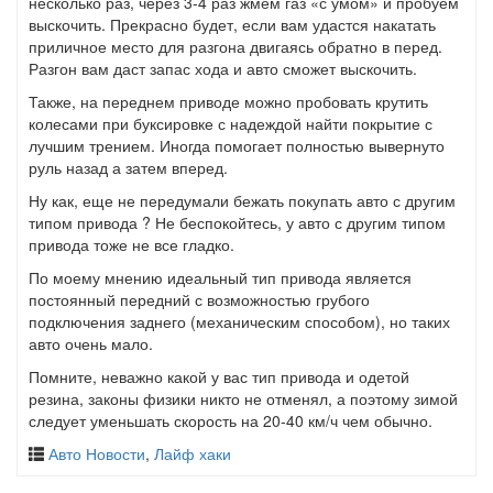
несколько раз, через 3-4 раз жмем газ «с умом» и пробуем
выскочить. Прекрасно будет, если вам удастся накатать
приличное место для разгона двигаясь обратно в перед.
Разгон вам даст запас хода и авто сможет выскочить.
Также, на переднем приводе можно пробовать крутить
колесами при буксировке с надеждой найти покрытие с
лучшим трением. Иногда помогает полностью вывернуто
руль назад а затем вперед.
Ну как, еще не передумали бежать покупать авто с другим
типом привода ? Не беспокойтесь, у авто с другим типом
привода тоже не все гладко.
По моему мнению идеальный тип привода является
постоянный передний с возможностью грубого
подключения заднего (механическим способом), но таких
авто очень мало.
Помните, неважно какой у вас тип привода и одетой
резина, законы физики никто не отменял, а поэтому зимой
следует уменьшать скорость на 20-40 км/ч чем обычно.
Авто Новости
,
Лайф хаки