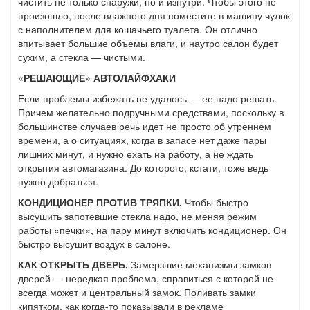
чистить не только снаружи, но и изнутри. Чтобы этого не
произошло, после влажного дня поместите в машину чулок
с наполнителем для кошачьего туалета. Он отлично
впитывает большие объемы влаги, и наутро салон будет
сухим, а стекла — чистыми.
«РЕШАЮЩИЕ» АВТОЛАЙФХАКИ
Если проблемы избежать не удалось — ее надо решать.
Причем желательно подручными средствами, поскольку в
большинстве случаев речь идет не просто об утреннем
времени, а о ситуациях, когда в запасе нет даже пары
лишних минут, и нужно ехать на работу, а не ждать
открытия автомагазина. До которого, кстати, тоже ведь
нужно добраться.
КОНДИЦИОНЕР ПРОТИВ ТРЯПКИ.
Чтобы быстро
высушить запотевшие стекла надо, не меняя режим
работы «печки», на пару минут включить кондиционер. Он
быстро высушит воздух в салоне.
КАК ОТКРЫТЬ ДВЕРЬ.
Замерзшие механизмы замков
дверей — нередкая проблема, справиться с которой не
всегда может и центральный замок. Поливать замки
кипятком, как когда-то показывали в рекламе