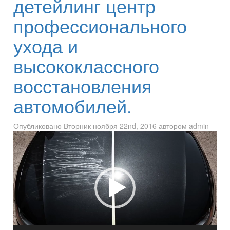
детейлинг центр
профессионального
ухода и
высококлассного
восстановления
автомобилей.
Опубликовано
Вторник ноября 22nd, 2016
автором
admin
Видеоплеер