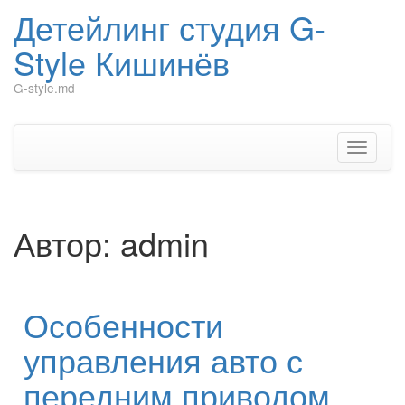
Детейлинг студия G-
Style Кишинёв
G-style.md
Перейти
к
содержимому
Показат
Скрыть
навига
Автор:
admin
Особенности
управления авто с
передним приводом