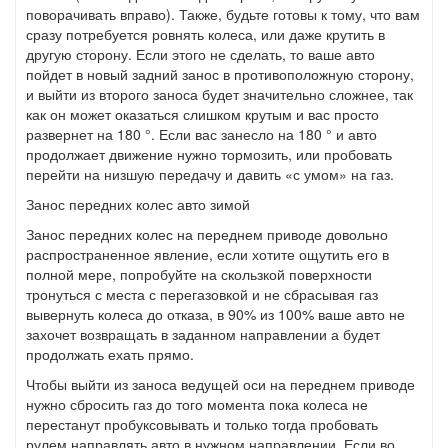
поворачивать вправо). Также, будьте готовы к тому, что вам
сразу потребуется ровнять колеса, или даже крутить в
другую сторону. Если этого не сделать, то ваше авто
пойдет в новый задний занос в противоположную сторону,
и выйти из второго заноса будет значительно сложнее, так
как он может оказаться слишком крутым и вас просто
развернет на 180 °. Если вас занесло на 180 ° и авто
продолжает движение нужно тормозить, или пробовать
перейти на низшую передачу и давить «с умом» на газ.
Занос передних колес авто зимой
Занос передних колес на переднем приводе довольно
распространенное явление, если хотите ощутить его в
полной мере, попробуйте на скользкой поверхности
тронуться с места с перегазовкой и не сбрасывая газ
вывернуть колеса до отказа, в 90% из 100% ваше авто не
захочет возвращать в заданном направлении а будет
продолжать ехать прямо.
Чтобы выйти из заноса ведущей оси на переднем приводе
нужно сбросить газ до того момента пока колеса не
перестанут пробуксовывать и только тогда пробовать
рулем направлять авто в нужном направлении. Если во