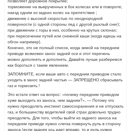
позволяет дорожное покрытие;
торможение на выкрученных в бок колесах или в повороте;
наезд одним из задних колес на препятствие ;
движение с высокой скоростью по неоднородной
поверхности (с одной стороны лед с другой рыхлый снег);
при движении с горы в низ, особенно на крутых склонах;
при пересечении путей или снежной каши (когда идешь на
обгон например).
Конечно, это не полный список, когда зимой на переднем
приводе возможен занос задней оси и этот перечень
можно дополнять и дополнять. Давайте лучше разберемся
как бороться с таким явлением.
ЗАПОМНИТЕ, если ваше авто с передним приводом стало
уходить в занос задней частью — ЗАПРЕЩЕНО сбрасывать
газ и тормозить !
Это кстати ответ на вопрос: «почему передним приводом
хуже выходить из заноса, чем задним?», — Потому что
нужно преодолеть инстинкт самосохранения и не отпускать
газ, и большинству водителей свой ​​страх довольно трудно
преодолеть. Для того, чтобы выйти из заднего заноса на
переднем приводе нужно слегка повернуть руль в сторону
заноса (если задняя ось идет вправо, то и руль нужно