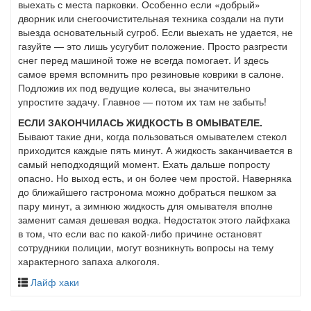
выехать с места парковки. Особенно если «добрый»
дворник или снегоочистительная техника создали на пути
выезда основательный сугроб. Если выехать не удается, не
газуйте — это лишь усугубит положение. Просто разгрести
снег перед машиной тоже не всегда помогает. И здесь
самое время вспомнить про резиновые коврики в салоне.
Подложив их под ведущие колеса, вы значительно
упростите задачу. Главное — потом их там не забыть!
ЕСЛИ ЗАКОНЧИЛАСЬ ЖИДКОСТЬ В ОМЫВАТЕЛЕ.
Бывают такие дни, когда пользоваться омывателем стекол
приходится каждые пять минут. А жидкость заканчивается в
самый неподходящий момент. Ехать дальше попросту
опасно. Но выход есть, и он более чем простой. Наверняка
до ближайшего гастронома можно добраться пешком за
пару минут, а зимнюю жидкость для омывателя вполне
заменит самая дешевая водка. Недостаток этого лайфхака
в том, что если вас по какой-либо причине остановят
сотрудники полиции, могут возникнуть вопросы на тему
характерного запаха алкоголя.
Лайф хаки