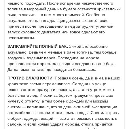
немного подождать. После испарения некачественного
топлива в морозный день на бумаге останутся кристаллики
льда, а значит — в нем много примесей. Особенно
актуально это для владельцев дизельных авто: такие
примеси после превращения в лед затруднят утренний
запуск холодного двигателя или вовсе сделают его
невозможным.
ЗАПРАВЛЯЙТЕ ПОЛНЫЙ БАК.
Зимой это особенно
актуально. Ведь чем меньше в баке топлива, тем больше
воздуха и водяных паров. Последние на морозе
превращаются в кристаллы льда и оседают на дне бака.
Да-да, именно там, где находится бензонасос.
ПРОТИВ ВЛАЖНОСТИ.
Поздняя осень, да и зима в наших
краях тоже время переменчивое. Сегодня на улице
плюсовая температура и слякоть, а завтра утром может
быть снег и лед. И если за бортом градусник превышает
нулевую отметку, а тем более с дождем или мокрым
снегом — велик шанс, что за день активной эксплуатации
автомобиля вы оставите там немало воды. Снег или грязь
с обуви, одежды, вещей — все это повышает влажность в
салоне. И если ночью ударят морозы, стекла придется