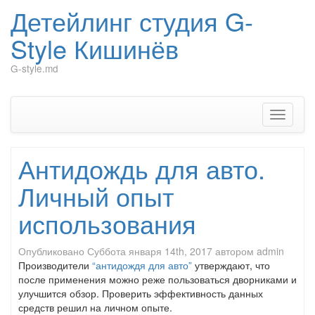
Детейлинг студия G-
Style Кишинёв
G-style.md
Перейти
к
содержимому
Показат
Скрыть
навига
Антидождь для авто.
Личный опыт
использования
Опубликовано
Суббота января 14th, 2017
автором
admin
Производители
“антидождя для авто”
утверждают, что
после применения можно реже пользоваться дворниками и
улучшится обзор. Проверить эффективность данных
средств решил на личном опыте.