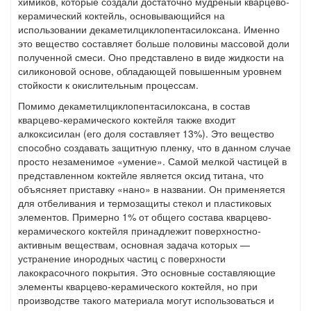
химиков, которые создали достаточно мудреный кварцево-
керамический коктейль, основывающийся на
использовании декаметилциклопентасилоксана. Именно
это вещество составляет больше половины массовой доли
полученной смеси. Оно представлено в виде жидкости на
силиконовой основе, обладающей повышенным уровнем
стойкости к окислительным процессам.
Помимо декаметилциклопентасилоксана, в состав
кварцево-керамического коктейля также входит
алкоксисилан (его доля составляет 13%). Это вещество
способно создавать защитную пленку, что в данном случае
просто незаменимое «умение». Самой мелкой частицей в
представленном коктейле является оксид титана, что
объясняет приставку «нано» в названии. Он применяется
для отбеливания и термозащиты стекол и пластиковых
элементов. Примерно 1% от общего состава кварцево-
керамического коктейля принадлежит поверхностно-
активным веществам, основная задача которых —
устранение инородных частиц с поверхности
лакокрасочного покрытия. Это основные составляющие
элементы кварцево-керамического коктейля, но при
производстве такого материала могут использоваться и