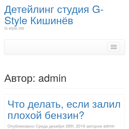
Детейлинг студия G-
Style Кишинёв
G-style.md
Перейти
к
содержимому
Показат
Скрыть
навига
Автор:
admin
Что делать, если залил
плохой бензин?
Опубликовано
Среда декабря 28th, 2016
автором
admin