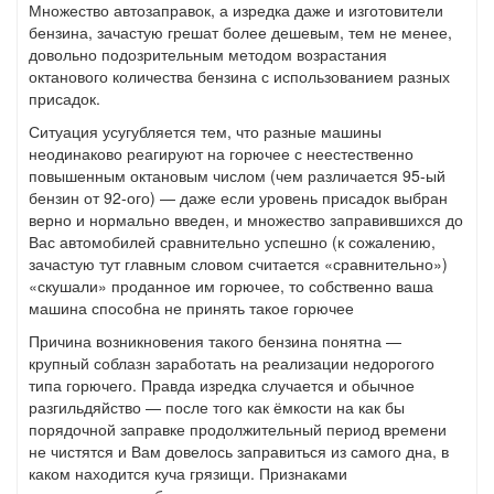
Множество автозаправок, а изредка даже и изготовители
бензина, зачастую грешат более дешевым, тем не менее,
довольно подозрительным методом возрастания
октанового количества бензина с использованием разных
присадок.
Ситуация усугубляется тем, что разные машины
неодинаково реагируют на горючее с неестественно
повышенным октановым числом (чем различается 95-ый
бензин от 92-ого) — даже если уровень присадок выбран
верно и нормально введен, и множество заправившихся до
Вас автомобилей сравнительно успешно (к сожалению,
зачастую тут главным словом считается «сравнительно»)
«скушали» проданное им горючее, то собственно ваша
машина способна не принять такое горючее
Причина возникновения такого бензина понятна —
крупный соблазн заработать на реализации недорогого
типа горючего. Правда изредка случается и обычное
разгильдяйство — после того как ёмкости на как бы
порядочной заправке продолжительный период времени
не чистятся и Вам довелось заправиться из самого дна, в
каком находится куча грязищи. Признаками