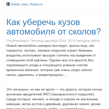
Лайф хаки
,
Новости
Как уберечь кузов
автомобиля от сколов?
Опубликовано
Пятница декабря 23rd, 2016
автором
admin
Новый автомобиль шикарно выглядит, краска еще, как
говорится, теплая, лаковое покрытие играет бликами,
владелец испытывает высшую степень наслаждения от
созерцания этой картины. Однако вся эта красота без
надлежащего ухода и спецзащиты ровным счетом
временное явление, которое уже очень скоро сменят
сколы, царапины, и микротрещины…
Это печально, но как не крути — это дорога, которая полна
всяческих вредителей ЛКП (лакокрасочного покрытия).
Среди которых: мелкие, а иногда и совсем не маленькие
камешки, ветки кустов и деревьев, дорожная химия, кроме
того нельзя не вспомнить мойку, на которой при