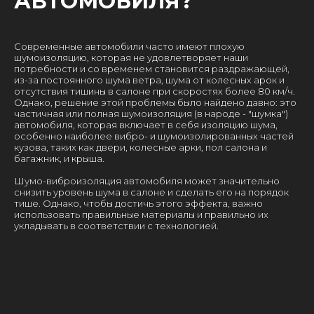
АВТОМОБИЛЯ?
Современные автомобили часто имеют плохую
шумоизоляцию, которая не удовлетворяет наши
потребности и со временем становится раздражающей,
из-за постоянного шума ветра, шума от колесных арок и
отсутствия тишины в салоне при скоростях более 80 км/ч.
Однако, решение этой проблемы было найдено давно: это
частичная или полная шумоизоляция (в народе - "шумка")
автомобиля, которая включает в себя изоляцию шума,
особенно наиболее вибро- и шумоизолированных частей
кузова, таких как двери, колесные арки, пол салона и
багажник, и крыша.
Шумо-виброизоляция автомобиля может значительно
снизить уровень шума в салоне и сделать его на порядок
тише. Однако, чтобы достичь этого эффекта, важно
использовать правильные материалы и правильно их
укладывать в соответствии с технологией.