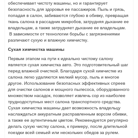
обеспечивает чистоту машины, но и гарантирует
безопасность для здоровья ее пассажиров. Пыль и грязь,
попадая в салон, забиваются глубоко в обивку, превращая
ткань салона в рассадник микробов, затрудняя дыхание ее
владельцам, а также затрудняет дыхание ее владельцам.
В зависимости от технологии борьбы с загрязнениями
различают сухую и влажную химчистку.
Сухая химчистка машины
Первым этапом на пути к идеально чистому салону
является сухая химчистка авто. Это подготовительный шаг
перед влажной очисткой. Благодаря сухой химчистке из
салона легко удаляются мелкий мусор, пыль и многое
другое. Использование безопасных эффективных спреев
для очистки салонов и мощного пылесоса, оборудованного
множеством насадок, позволяет извлечь сор из наиболее
труднодоступных мест салона транспортного средства.
Сухая химчистка машины дает возможность владельцу
наслаждаться аккуратным расправленным ворсом обивки,
а также ее аутентичным цветом. Рекомендуется регулярно
делать сухую чистку салона, к примеру, после длительной
поездки всей семьей или нескольких обедов за рулем.