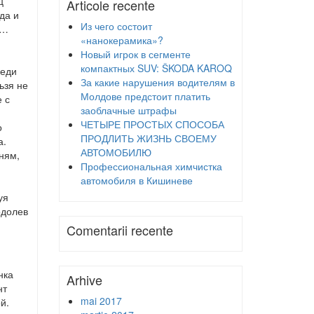
ц
Articole recente
да и
Из чего состоит
ы…
«нанокерамика»?
Новый игрок в сегменте
компактных SUV: ŠKODA KAROQ
реди
За какие нарушения водителям в
ьзя не
Молдове предстоит платить
 с
заоблачные штрафы
ЧЕТЫРЕ ПРОСТЫХ СПОСОБА
о
ПРОДЛИТЬ ЖИЗНЬ СВОЕМУ
а.
АВТОМОБИЛЮ
ням,
Профессиональная химчистка
автомобиля в Кишиневе
уя
одолев
Comentarii recente
нка
Arhive
нт
mai 2017
й.