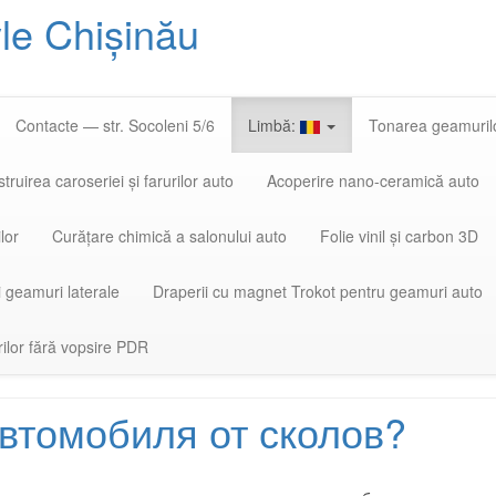
yle Chișinău
Skip
to
content
Contacte — str. Socoleni 5/6
Limbă:
Tonarea geamuril
truirea caroseriei și farurilor auto
Acoperire nano-ceramică auto
lor
Curățare chimică a salonului auto
Folie vinil și carbon 3D
i geamuri laterale
Draperii cu magnet Trokot pentru geamuri auto
rilor fără vopsire PDR
автомобиля от сколов?