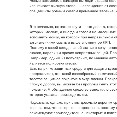
Новый автомобиль шикарно выглядит, краска еще, 
испытывает высшую степень наслаждения от созер
спецзащиты ровным счетом временное явление, к
Это печально, но как не крути — это дорога, кот
которых: мелкие, а иногда и совсем не маленькие 
вспомнить мойку, на которой при неправильном 
загрязнениями смыть и выше упомянутое ЛКП.
Поэтому в своей сегодняшней статье я хочу погов
сколов, царапин и прочих неприятных вещей. Про
Например, одним из популярных, по мнению автом
является полировка кузова.
Есть на ринке защитных средств для защиты кузов
представляет, это такой своеобразный химический
толстое защитное покрытие в виде пленки. Прекра
плохую дорогу, вы можете без проблем снять этот
покрытие. Чтобы данное средство выполняло сво
которая указана производителем.
Надежным, однако, при этом довольно дорогим с
хороша тем, что совершенно прозрачна, поэтому 
рекомендуют производители, а некоторые и вовсе