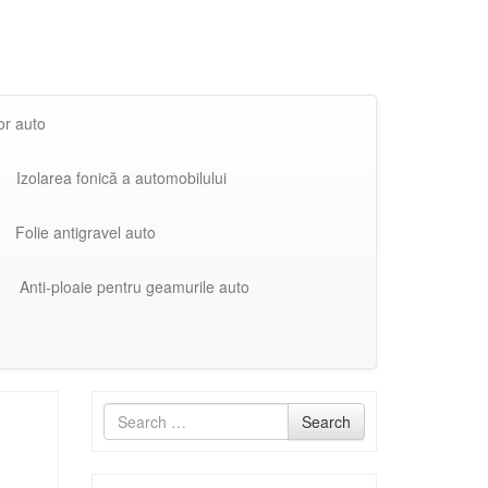
or auto
Izolarea fonică a automobilului
Folie antigravel auto
Anti-ploaie pentru geamurile auto
Search
Search
for