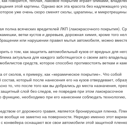
как говорится, теплая, лаковое покрытие играет бликами, владеле
цания этой картины. Однако вся эта красота без надлежащего ухо
оторое уже очень скоро сменят сколы, царапины, и микротрещин
орая полна всяческих вредителей ЛКП (лакокрасочного покрытия). С
камешки, ветки кустов и деревьев, дорожная химия, кроме того нел
обращении или нарушении правил мытья автомобиля, можно вместе
орить о том, как защитить автомобильный кузов от вредных для нег
блема актуальна для каждого заботящегося о своем авто владельц
обилистов средств, которое способно противостоять веткам и кам
а от сколов, к примеру, как «керамическое покрытие». Что собой
 состав, который после нанесения его на кузов отвердевает, образ
сно то, что после того как вы добрались до места назначения, пре
 защитный слой без следов, не повредив при этом лакокрасочное
ю функцию, необходимо при его нанесении соблюдать технологию,
редством от дорожного гравия, является бронирующая пленка. Пле
ее вообще не заметно на поверхности. Нередко именно этот вариа
 с конвейера оснащают все свои автомобили этой защитной пленко