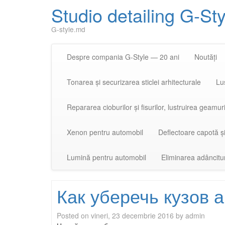
Studio detailing G-St
G-style.md
Despre compania G-Style — 20 ani
Noutăți
Tonarea și securizarea sticlei arhitecturale
Lus
Repararea cioburilor și fisurilor, lustruirea geamuri
Xenon pentru automobil
Deflectoare capotă ș
Lumină pentru automobil
Eliminarea adâncitu
Как уберечь кузов 
Posted on
vineri, 23 decembrie 2016
by
admin