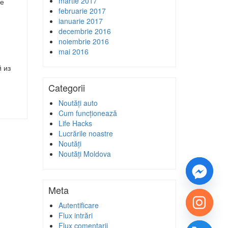
martie 2017
ще
februarie 2017
ianuarie 2017
decembrie 2016
noiembrie 2016
mai 2016
 из
Categorii
Noutăți auto
Cum funcționează
Life Hacks
Lucrările noastre
Noutăți
Noutăți Moldova
Meta
Autentificare
Flux intrări
Flux comentarii