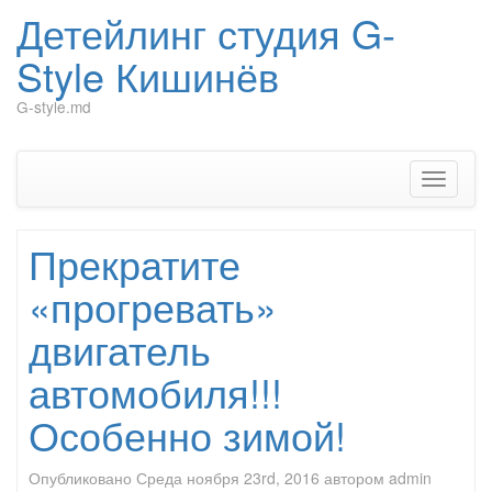
Детейлинг студия G-
Style Кишинёв
G-style.md
Перейти
к
содержимому
Показат
Скрыть
навига
Прекратите
«прогревать»
двигатель
автомобиля!!!
Особенно зимой!
Опубликовано
Среда ноября 23rd, 2016
автором
admin