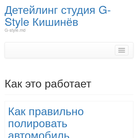
Детейлинг студия G-
Style Кишинёв
G-style.md
Перейти
к
содержимому
Показат
Скрыть
навига
Как это работает
Как правильно
полировать
автомобиль