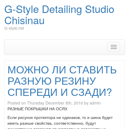
G-Style Detailing Studio
Chisinau
G-style.md
Skip
to
content
Toggle
navigati
МОЖНО ЛИ СТАВИТЬ
РАЗНУЮ РЕЗИНУ
СПЕРЕДИ И СЗАДИ?
Posted on
Thursday December 8th, 2016
by
admin
РАЗНЫЕ ПОКРЫШКИ НА ОСЯХ
Если рисунок протектора не одинаков, то и шина будет
иметь разные свойства, соответственно, будут
существенно различаться скоростные параметры и