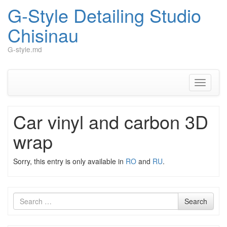
G-Style Detailing Studio
Chisinau
G-style.md
Skip
to
content
Toggle
navigati
Car vinyl and carbon 3D
wrap
Sorry, this entry is only available in
RO
and
RU
.
Search
Search
for