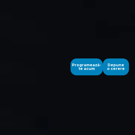
Programează-
Depune
te acum
o cerere