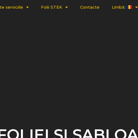
e serviciile
Folii STEK
Contacte
Limbă:
FOLIEI ȘI ȘABLO