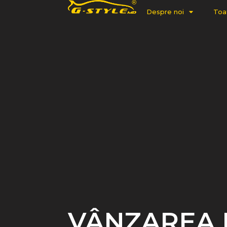
Despre noi
Toat
VÂNZAREA 