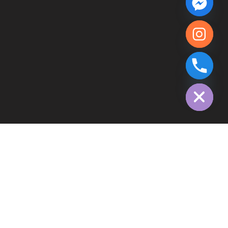
chaty
Hide
OFICIAL AL
gama companiei: folii pentru tonare și protecție