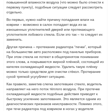
повышенной влажности воздуха (что можно было отнести к
первому пункту), подобные ситуации следует рассмотреть
отдельно.
Во-первых, нужно найти причину попадания влаги на
коврики – возможно в салон попадает вода из-за
изношенных уплотнителей дверей или протекающего
уплотнителя лобового стекла. Если это так – то следует их
заменить.
Другая причина – протекание радиатора “печки”, который
на большинстве авто расположен под панелью приборов.
При этом стекла не потеют в общепринятом понимании
этого слова, а покрываются жирной плёнкой, состоящей из
капелек охлаждающей жидкости. Удалить такую плёнку
можно только средством для очистки стёкол. Протирание
сухой тряпкой усугубляет ситуацию.
Как правило, заметив слегка запотевшее стекло, водитель
направляет на него поток тёплого воздуха. При протечке
охлаждающей жидкости подобные действия приводят к
быстрому усилению запотевания. Это является одним из
диагностических признаков неисправности. Помимо этого,
при течи радиатора под ковриком в ногах у водителя