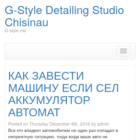
G-Style Detailing Studio
Chisinau
G-style.md
Skip
to
content
Toggle
navigati
КАК ЗАВЕСТИ
МАШИНУ ЕСЛИ СЕЛ
АККУМУЛЯТОР
АВТОМАТ
Posted on
Thursday December 8th, 2016
by
admin
Все кто владеет автомобилем не один раз попадал в
неприятную ситуацию, тогда когда ваше авто не