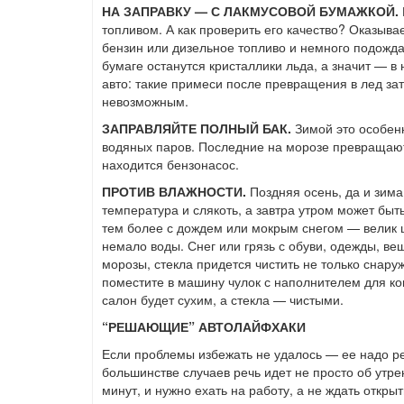
НА ЗАПРАВКУ — С ЛАКМУСОВОЙ БУМАЖКОЙ.
топливом. А как проверить его качество? Оказыва
бензин или дизельное топливо и немного подожда
бумаге останутся кристаллики льда, а значит — 
авто: такие примеси после превращения в лед зат
невозможным.
ЗАПРАВЛЯЙТЕ ПОЛНЫЙ БАК.
Зимой это особенн
водяных паров. Последние на морозе превращаютс
находится бензонасос.
ПРОТИВ ВЛАЖНОСТИ.
Поздняя осень, да и зима
температура и слякоть, а завтра утром может быт
тем более с дождем или мокрым снегом — велик ш
немало воды. Снег или грязь с обуви, одежды, ве
морозы, стекла придется чистить не только снаруж
поместите в машину чулок с наполнителем для ко
салон будет сухим, а стекла — чистыми.
“РЕШАЮЩИЕ” АВТОЛАЙФХАКИ
Если проблемы избежать не удалось — ее надо р
большинстве случаев речь идет не просто об утре
минут, и нужно ехать на работу, а не ждать открыт