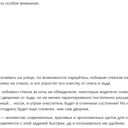
ить особое внимание.
ночевать на улице, по возможности паркуйтесь лобовым стеклом н
мо на стекло, и это упростит его очистку от снега и льда.
 лобового стекла за ночь не обледенели, некоторые водители сни
т дворники от льда, но не менее гарантированно постепенно расша
ный… носок, и утром очиститель будет в отличном состоянии! Но 
отодрать будет еще сложнее, чем сам дворник.
х — множество современных, красивых и эргономичных щеток для о
авляется с этой задачей быстрее, да и пользоваться им удобнее.