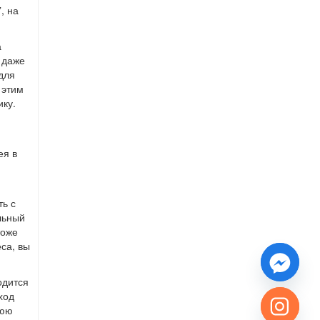
, на
а
: даже
для
 этим
ику.
ея в
ь с
льный
тоже
са, вы
одится
ход
нюю