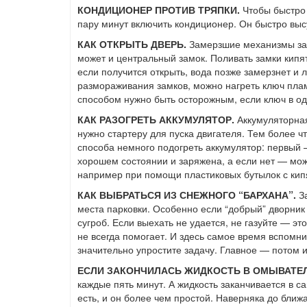
КОНДИЦИОНЕР ПРОТИВ ТРЯПКИ.
Чтобы быстро 
пару минут включить кондиционер. Он быстро выс
КАК ОТКРЫТЬ ДВЕРЬ.
Замерзшие механизмы зам
может и центральный замок. Поливать замки кипят
если получится открыть, вода позже замерзнет и 
размораживания замков, можно нагреть ключ пламе
способом нужно быть осторожным, если ключ в од
КАК РАЗОГРЕТЬ АККУМУЛЯТОР.
Аккумуляторная
нужно стартеру для пуска двигателя. Тем более ч
способа немного подогреть аккумулятор: первый —
хорошем состоянии и заряжена, а если нет — мож
например при помощи пластиковых бутылок с кипя
КАК ВЫБРАТЬСЯ ИЗ СНЕЖНОГО “БАРХАНА”.
За
места парковки. Особенно если “добрый” дворник
сугроб. Если выехать не удается, не газуйте — э
не всегда помогает. И здесь самое время вспомни
значительно упростите задачу. Главное — потом и
ЕСЛИ ЗАКОНЧИЛАСЬ ЖИДКОСТЬ В ОМЫВАТЕЛ
каждые пять минут. А жидкость заканчивается в 
есть, и он более чем простой. Наверняка до бли