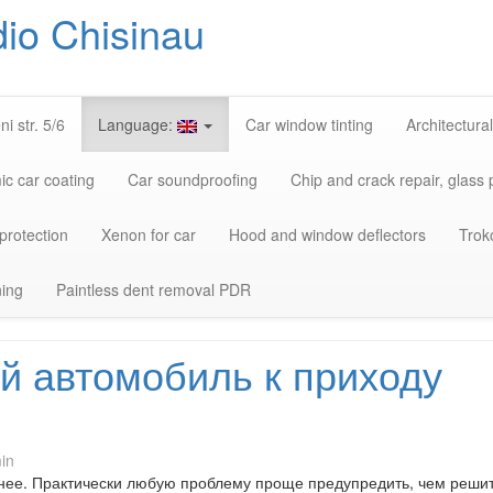
dio Chisinau
Skip
to
content
i str. 5/6
Language:
Car window tinting
Architectural
c car coating
Car soundproofing
Chip and crack repair, glass 
 protection
Xenon for car
Hood and window deflectors
Trok
ning
Paintless dent removal PDR
ой автомобиль к приходу
in
анее. Практически любую проблему проще предупредить, чем реши