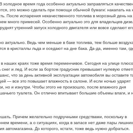
В холодное время года особенно актуально заправляться качеств
ется, это можно сделать при помощи обычной бумаги: накапать на 
ть. После испарения некачественного топлива в морозный день на
в нем много примесей. Особенно актуально это для владельцев диз
руднят утренний запуск холодного двигателя или вовсе сделают ег
о актуально. Ведь чем меньше в баке топлива, тем больше воздух
я в кристаллы льда и оседают на дне бака. Да-да, именно там, гд
 в наших краях тоже время переменчивое. Сегодня на улице плюс
ь снег и лед. И если за бортом градусник превышает нулевую отметк
анс, что за день активной эксплуатации автомобиля вы оставите т
щей — все это повышает влажность в салоне. И если ночью ударят
и, но и изнутри. Чтобы этого не произошло, после влажного дня
шачьего туалета. Он отлично впитывает большие объемы влаги, и 
ешать. Причем желательно подручными средствами, поскольку в
ннем времени, а о ситуациях, когда в запасе нет даже пары лишних
ия автомагазина. До которого, кстати, тоже ведь нужно добраться.