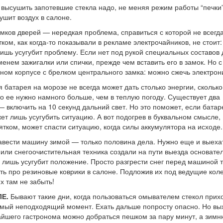
высушить запотевшие стекла надо, не меняя режим работы “печки”
ушит воздух в салоне.
ков дверей — нередкая проблема, справиться с которой не всегд
ком, как когда-то показывали в рекламе электрочайников, не стоит
лишь усугубит проблему. Если нет под рукой специальных составов 
нем зажигалки или спички, прежде чем вставить его в замок. Но с
ном корпусе с брелком центрального замка: можно сжечь электрон
 батарея на морозе не всегда может дать столько энергии, сколько
то ее нужно намного больше, чем в теплую погоду. Существует два
 включить на 10 секунд дальний свет. Но это поможет, если батар
ет лишь усугубить ситуацию. А вот подогрев в буквальном смысле,
тком, может спасти ситуацию, когда силы аккумулятора на исходе.
вести машину зимой — только половина дела. Нужно еще и выехат
 или снегоочистительная техника создали на пути выезда основате
то лишь усугубит положение. Просто разгрести снег перед машиной 
ть про резиновые коврики в салоне. Подложив их под ведущие коле
х там не забыть!
Е.
Бывают такие дни, когда пользоваться омывателем стекол прих
самый неподходящий момент. Ехать дальше попросту опасно. Но вы
жайшего гастронома можно добраться пешком за пару минут, а зим