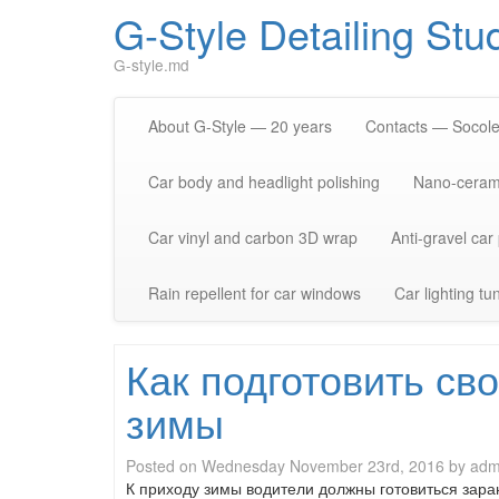
G-Style Detailing Stu
G-style.md
About G-Style — 20 years
Contacts — Socolen
Car body and headlight polishing
Nano-cerami
Car vinyl and carbon 3D wrap
Anti-gravel car
Rain repellent for car windows
Car lighting tu
Как подготовить св
зимы
Posted on
Wednesday November 23rd, 2016
by
adm
К приходу зимы водители должны готовиться зар