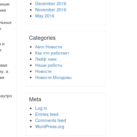
December 2016
енным
November 2016
нее
May 2016
ельных
о
Categories
а и
Авто Новости
е
Как это работает
Лайф хаки
овая
Наши работы
у, а
Новости
ам
Новости Молдовы
наутро
Meta
Log in
Entries feed
Comments feed
WordPress.org