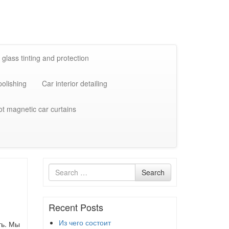
 glass tinting and protection
polishing
Car interior detailing
ot magnetic car curtains
Search
Search
for
Recent Posts
Из чего состоит
ть. Мы