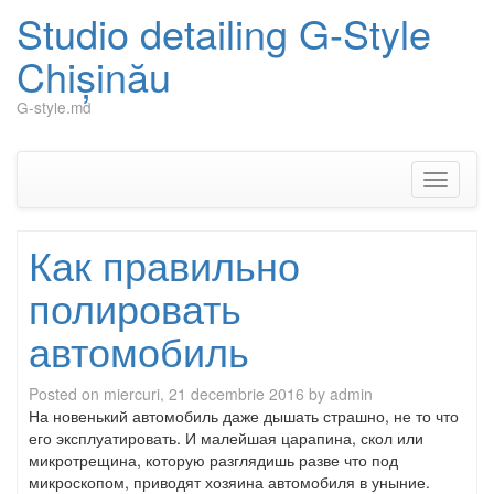
Studio detailing G-Style
Chișinău
G-style.md
Skip
to
content
Toggle
navigati
Как правильно
полировать
автомобиль
Posted on
miercuri, 21 decembrie 2016
by
admin
На новенький автомобиль даже дышать страшно, не то что
его эксплуатировать. И малейшая царапина, скол или
микротрещина, которую разглядишь разве что под
микроскопом, приводят хозяина автомобиля в уныние.