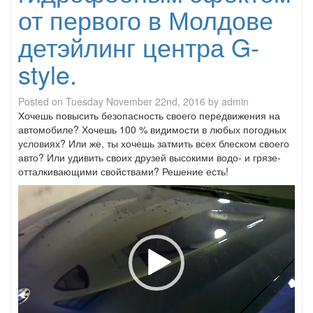
от первого в Молдове
детэйлинг центра G-
style.
Posted on
Tuesday November 22nd, 2016
by
admin
Хочешь повысить безопасность своего передвижения на
автомобиле? Хочешь 100 % видимости в любых погодных
условиях? Или же, ты хочешь затмить всех блеском своего
авто? Или удивить своих друзей высокими водо- и грязе-
отталкивающими свойствами? Решение есть!
Video
Player