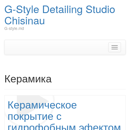
G-Style Detailing Studio
Chisinau
G-style.md
Skip
to
content
Toggle
navigati
Керамика
Керамическое
покрытие с
гидрофобным эфектом